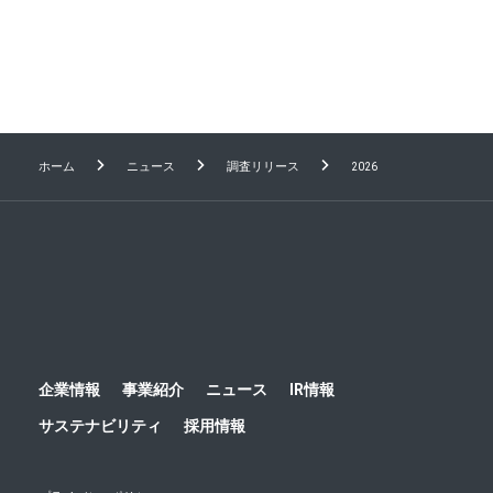
は32%から9%へと大きく縮小 ―「倍返し」の義理
チョコよりも、「等身大の感謝」を本当に親しい家
Previous
1
2
族や自分へ―
ホーム
ニュース
調査リリース
2026
企業情報
事業紹介
ニュース
IR情報
サステナビリティ
採用情報