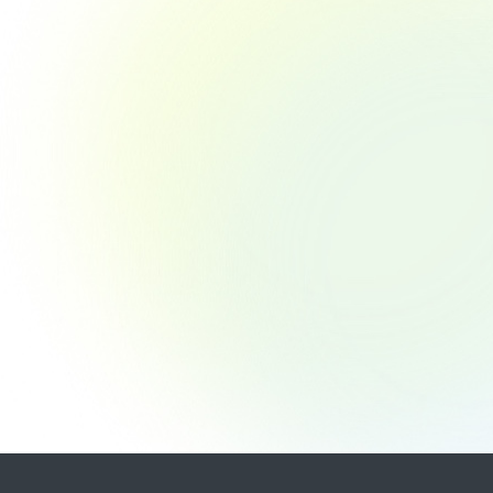
調査リリース
に関する
【シニアの『推し』に関する実態調査】
ど「お金
「推し」がいるシニア女性は 35.2％。
く、「将
「一目惚れ推し」「異才惚れ推し」タイ
。 若い
プが多く、1 年間で推しに使う平均金額
資産運用
は約 9 万円。
10
11
Next