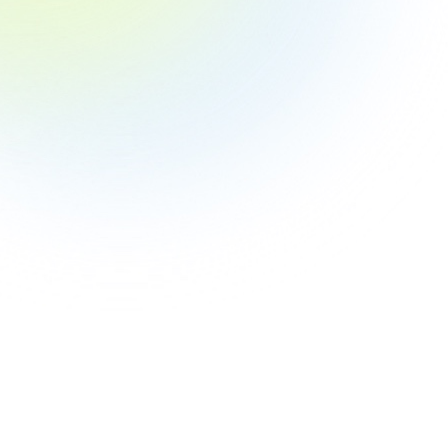
調査リリ
2022
表！「
り」「コ
意外な