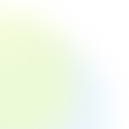
教わって
金は、平
調査リリ
「シニ
識調査」
プレイし
にゲー
は約8割