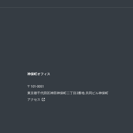
神保町オフィス
〒101-0051
東京都千代田区神田神保町二丁目2番地 共同ビル神保町
アクセス