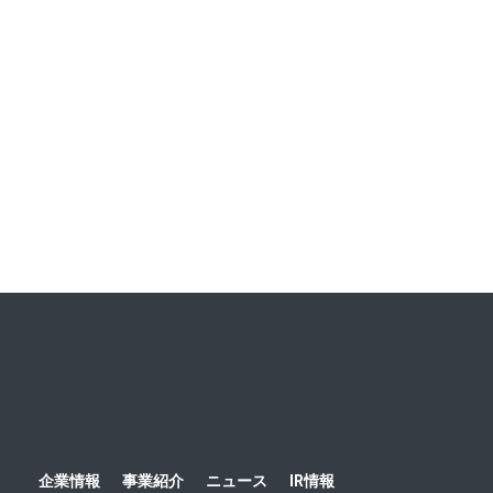
クト第3弾 「福井の手仕事」をテーマに、5人の職人に出
会うオリジナルツアーを企画 ～東京在住の読者夫妻が先取
り体験！ ハルメク世代ならではの福井旅を発信～
ニュース一覧
ホーム
ニュース
プレスリリース
2021
秋田県な
企業情報
事業紹介
ニュース
IR情報