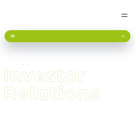
I
R
I
n
I
R
情
v
報
e
s
t
o
r
デ
ィ
ス
ク
ロ
ー
ジ
ャ
ー
ポ
リ
シ
ー
R
e
l
a
t
i
o
n
s
1. 情報開示の基準