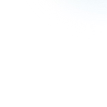
IRライブラリー
決算短信
決算説明資料
有価証券報告書等法定開示資料
株主総会関連資料
その他IR資料