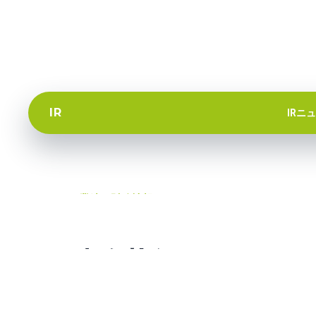
I
R
IRニ
業
績
・
財
務
情
報
財
務
状
況