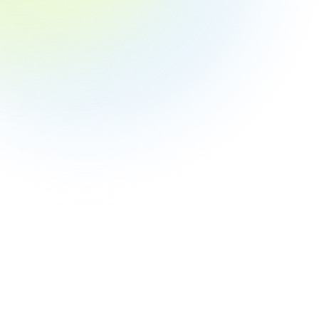
（%）
1株当