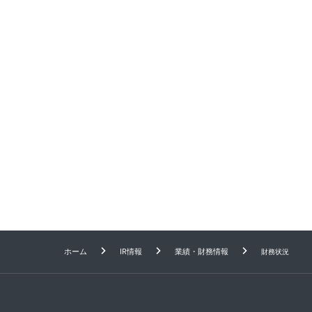
株主メモ
株主還元・配当
株主優待
株価情報
社債・格付情報
アナリストカバレッジ
ホーム
IR情報
業績・財務情報
財務状況