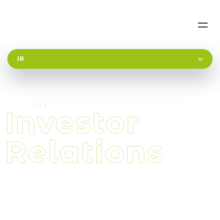
I
R
I
n
経
営
v
方
針
e
s
t
o
r
コ
ー
ポ
レ
ー
ト
ガ
バ
ナ
ン
ス
R
e
l
a
t
i
o
n
s
コーポレート・ガバナンスに関す