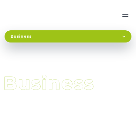
B
u
s
i
n
e
s
s
事
業
紹
介
B
u
s
i
n
e
s
s
通
販
事
業
事業概要
商品・サービス
関連するグループ企業
事業概要