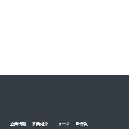
クト第3弾 「福井の手仕事」をテーマに、5人の職人に出
会うオリジナルツアーを企画 ～東京在住の読者夫妻が先取
り体験！ ハルメク世代ならではの福井旅を発信～
ニュース一覧
ホーム
ニュース
お知らせ
2021
「ハルメク 善玉
企業情報
事業紹介
ニュース
IR情報