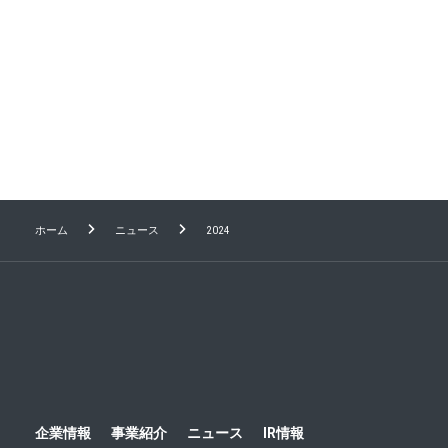
【お酒に関する意識・実態調査2024】お酒を飲むシ
ニア女性は2年間で増加 お酒を飲む人も・飲まない
人も、家でも・飲食店でも、ノンアル飲料が飲食の
場を盛り上げる
Previous
1
2
3
4
5
6
Next
ホーム
ニュース
2024
企業情報
事業紹介
ニュース
IR情報