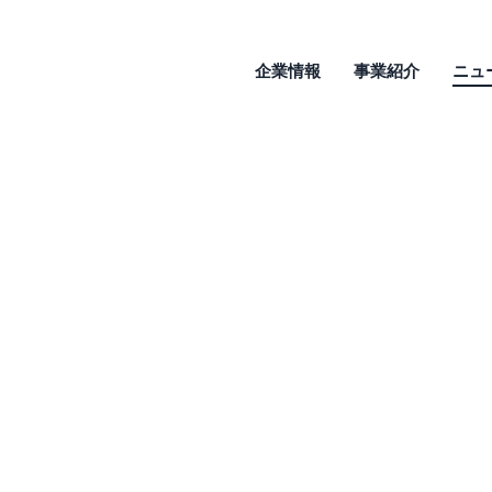
企業情報
事業紹介
ニュ
目指す「2030 ゴール