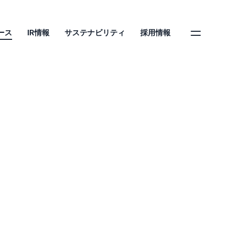
ース
IR情報
サステナビリティ
採用情報
」とは？社長の宮澤