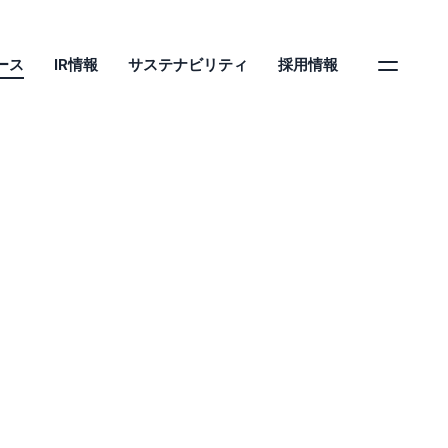
ース
IR情報
サステナビリティ
採用情報
店舗 「ハルメク お
3月26日（水）