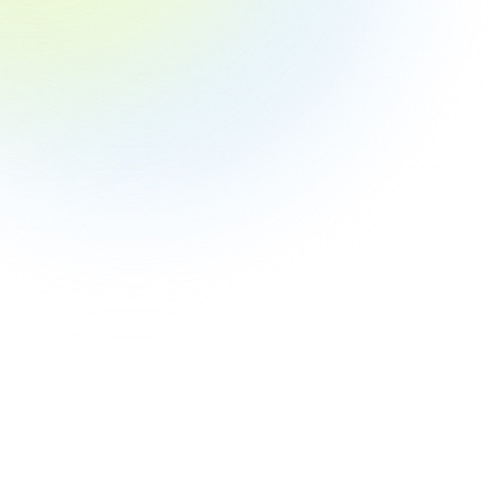
※写真は店舗イメージ
小田急百貨店 町
たが、お客様から
ことになりました
雑誌「ハルメク」
暮らし」で販売して
ジナルのファッシ