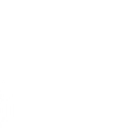
：宮澤 孝夫、株式会社ハルメクホールディングス100%
ジナル商品を販売する「ハルメク おみせ 小田急百貨店
急百貨店 町田店 4階にオープンいたします。
社レポート（2024年1月～6月）