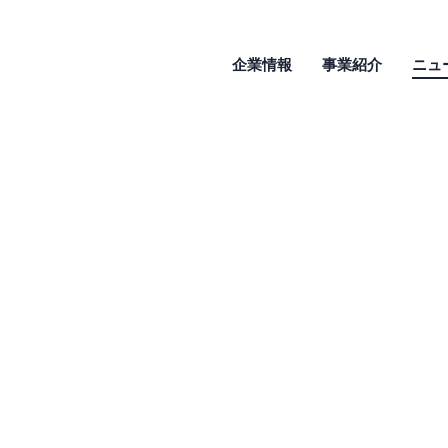
企業情報
事業紹介
ニュ
.1雑誌「ハルメク」の実
 町田店 4階に2025年