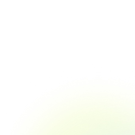
を販売しておりまし
せ」をオープンする
「ハルメク 健康と
ために開発したオリ
購入いただけます。