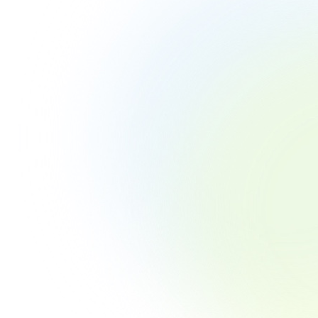
しい成分にこだわり
合う使い方とともに