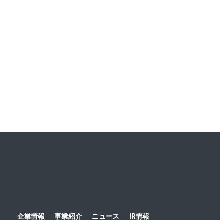
クト第3弾 「福井の手仕事」をテーマに、5人の職人に出
会うオリジナルツアーを企画 ～東京在住の読者夫妻が先取
り体験！ ハルメク世代ならではの福井旅を発信～
ニュース一覧
ホーム
ニュース
お知らせ
2016
老舗ニットメーカ
企業情報
事業紹介
ニュース
IR情報