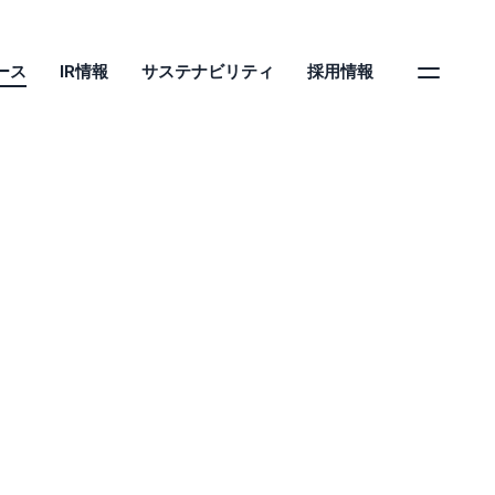
ース
IR情報
サステナビリティ
採用情報
調査 シニア女性の
位は「若々しい自分