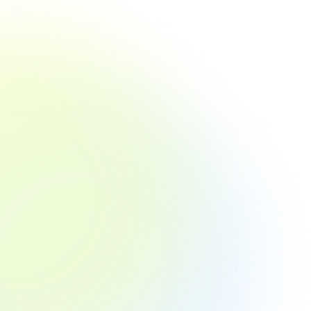
ついてアンケート
【調査概要】
調査方法 ： アン
調査対象 ： 55
有効回答数： 264
実施期間 ： 201
【結果まとめ】
シニア女性のダイエ