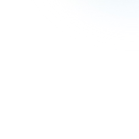
プレスリリース
部数
販売部数No.1雑誌『ハルメク』と福井県
記念イベン
の観光誘客プロジェクト第3弾 「福井
来場した
の手仕事」をテーマに、5人の職人に出会
 ～阿木燿
うオリジナルツアーを企画 ～東京在住
楽器コン
の読者夫妻が先取り体験！ ハルメク世代
に～
ならではの福井旅を発信～