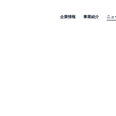
企業情報
事業紹介
ニュ
イエット」に関する結果
イエット中。 理由の１