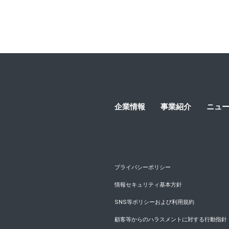
シニア女性の「ダイエット」に関する結果調査 シニア女性の４人に１人は、ダイエット中。 理由の
企業情報
事業紹介
ニュ
プライバシーポリシー
情報セキュリティ基本方針
SNS等ポリシーおよび利用規約
顧客等からのハラスメントに対する行動指針