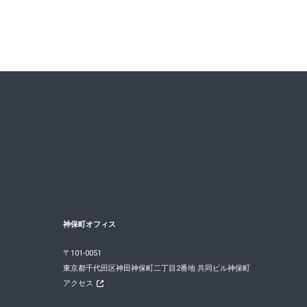
ホーム
ニュース
調査リリース
2013
神保町オフィス
〒101-0051
東京都千代田区神田神保町二丁目2番地 共同ビル神保町
アクセス