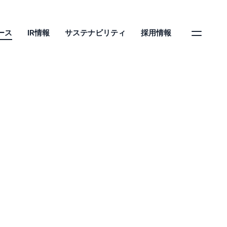
ース
IR情報
サステナビリティ
採用情報
 「敬老の日」の当
」と回答。お祝いさ