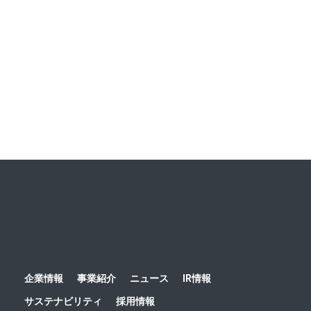
会うオリジナルツアーを企画 ～東京在住の読者夫妻が先取
り体験！ ハルメク世代ならではの福井旅を発信～
ニュース一覧
ホーム
ニュース
調査リリース
2024
【デジタルデ
企業情報
事業紹介
ニュース
IR情報
サステナビリティ
採用情報