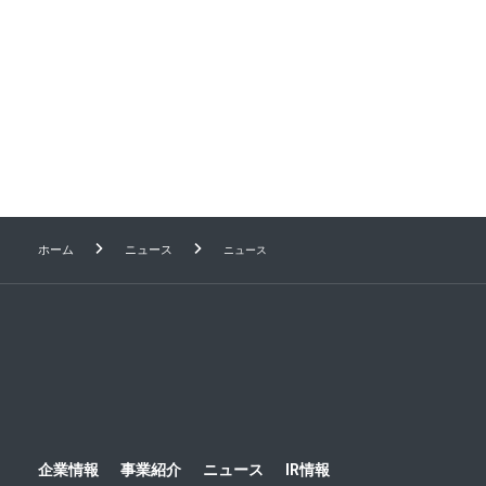
【シニア女性の健康に関する意識と実態調査】 健康
に関する価値観は「一生自分の足で歩きたい」「ボ
ケたくない」が高い一方、「長生きしたい」と考え
る人はわずか7.4%。
1
2
3
4
5
Next
ホーム
ニュース
ニュース
企業情報
事業紹介
ニュース
IR情報