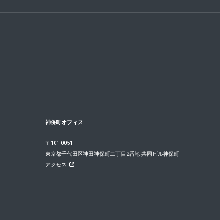
神保町オフィス
〒101-0051
東京都千代田区神田神保町二丁目2番地 共同ビル神保町
アクセス