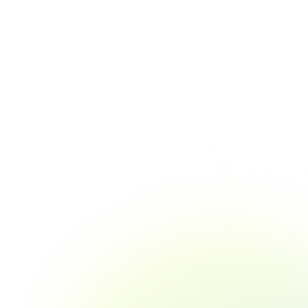
プレスリリース
が静岡県
販売部数No.1雑誌「ハルメク」、全国の
せ 遠鉄百
百貨店バイヤーが選ぶ『2025年春夏 百貨
店バイヤーズ賞』のレディス部門におい
て「キラリ賞」を受賞 ～昨年度の新人
賞に続き、2期連続受賞～
9.05
.09.03
2025