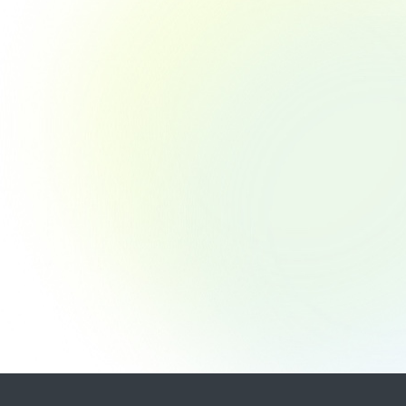
プレスリリース
、おせち
世界10か国から集う押し花アートの国際
ランド商
コンテスト受賞作品を一堂に展示 「花
礼品に採
と緑で楽しむアートクラフト展 in 東京
2025」が9月26日（金）より開催
11
12
Next