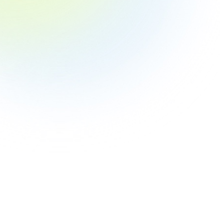
プレスリ
ハルメ
ニアマ
発 50
LINE
新サービ
月18日